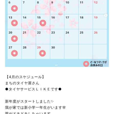
【4月のスケジュール】
まちのタイヤ屋さん
●タイヤサービスＬＩＫＥです●
⁡
新年度がスタートしました✨
我が家では新小学一年生がいます🌸
親がドキドキしちゃいます。