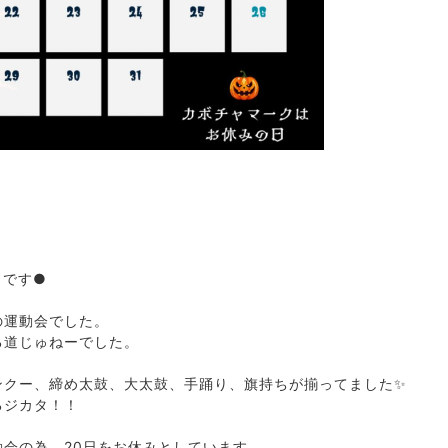
Ｅです●
の運動会でした。
る道じゅねーでした。
ンクー、締め太鼓、大太鼓、手踊り、旗持ちが揃ってました✨
るジカタ！！
会の為、20日をお休みとしています。