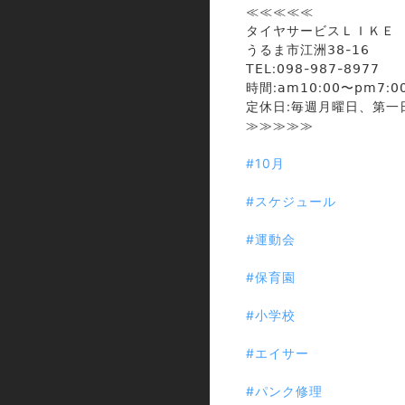
≪≪≪≪≪
タイヤサービスＬＩＫＥ
うるま市江洲𝟥𝟪-𝟣𝟨
𝖳𝖤𝖫:𝟢𝟫𝟪-𝟫𝟪𝟩-𝟪𝟫𝟩𝟩
時間:𝖺𝗆𝟣𝟢:𝟢𝟢〜𝗉𝗆𝟩:𝟢
定休日:毎週月曜日、第一
≫≫≫≫≫
⁡
#10月
#スケジュール
#運動会
#保育園
#小学校
#エイサー
#パンク修理