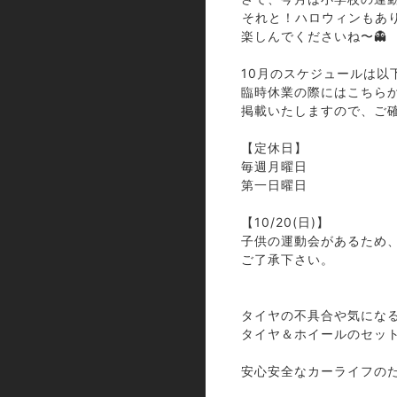
⁡それと！ハロウィンもあり
楽しんでくださいね〜👻
⁡
10月のスケジュールは以
臨時休業の際にはこちらかLI
掲載いたしますので、ご
⁡
【定休日】
毎週月曜日
第一日曜日
⁡
【10/20(日)】
子供の運動会があるため
ご了承下さい。
⁡
⁡
タイヤの不具合や気にな
タイヤ＆ホイールのセッ
⁡
安心安全なカーライフの
⁡