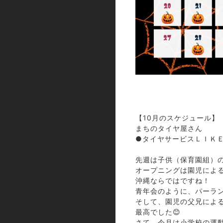
【10月のスケジュール】
まちのタイヤ屋さん
●タイヤサービスＬＩＫ
⁡
先週は子供（保育園組）
オープニングは園児によ
沖縄ならではですね！
青年会のように、パーラ
そして、園児の父兄によ
最高でした😊
さて、今月は小学校の運動