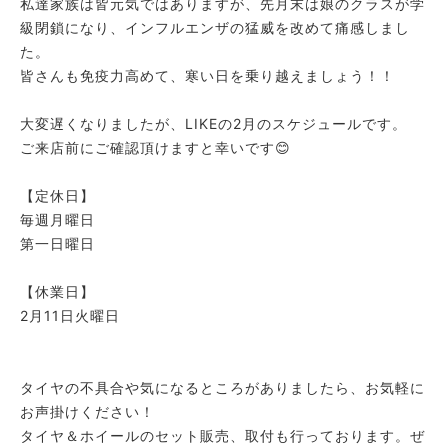
私達家族は皆元気ではありますが、先月末は娘のクラスが学
級閉鎖になり、インフルエンザの猛威を改めて痛感しまし
た。
皆さんも免疫力高めて、寒い日を乗り越えましょう！！
⁡
大変遅くなりましたが、LIKEの2月のスケジュールです。
ご来店前にご確認頂けますと幸いです😊
⁡
【定休日】
毎週月曜日
第一日曜日
⁡
【休業日】
2月11日火曜日
⁡
⁡
タイヤの不具合や気になるところがありましたら、お気軽に
お声掛けください！
タイヤ＆ホイールのセット販売、取付も行っております。ぜ