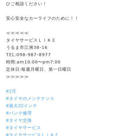
ひご相談ください！
⁡
安心安全なカーライフのために！！
⁡
≪≪≪≪≪
タイヤサービスＬＩＫＥ
うるま市江洲𝟥𝟪-𝟣𝟨
𝖳𝖤𝖫:𝟢𝟫𝟪-𝟫𝟪𝟩-𝟪𝟫𝟩𝟩
時間:𝖺𝗆𝟣𝟢:𝟢𝟢〜𝗉𝗆𝟩:𝟢𝟢
定休日:毎週月曜日、第一日曜日
≫≫≫≫≫
⁡
#2月
#タイヤのメンテナンス
#最大22インチ
#パンク修理
#タイヤ交換
#タイヤサービス
#タイヤサービスＬＩＫＥ